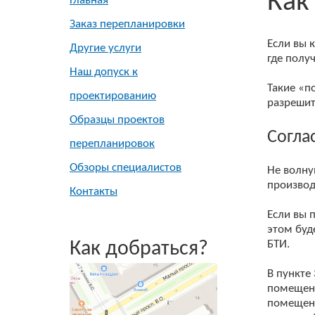
Как
Главная
Заказ перепланировки
Если вы 
Другие услуги
где полу
Наш допуск к
Такие «п
проектированию
разрешит
Образцы проектов
Согла
перепланировок
Обзоры специалистов
Не волну
производ
Контакты
Если вы 
этом буд
Как добраться?
БТИ.
В пункте
помещени
помещени