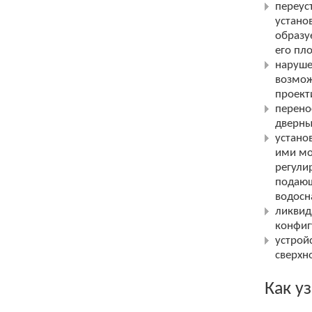
переус
устано
образу
его пл
наруше
возмож
проект
перено
дверны
устано
ими мо
регули
подающ
водосн
ликвид
конфиг
устрой
сверхн
Как у