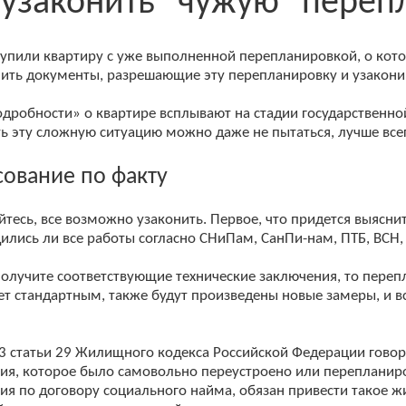
 узаконить "чужую" переп
купили квартиру с уже выполненной перепланировкой, о котор
чить документы, разрешающие эту перепланировку и узакон
одробности» о квартире всплывают на стадии государственно
ь эту сложную ситуацию можно даже не пытаться, лучше всег
сование по факту
йтесь, все возможно узаконить. Первое, что придется выясн
ились ли все работы согласно СНиПам, СанПи-нам, ПТБ, ВСН
получите соответствующие технические заключения, то переп
ет стандартным, также будут произведены новые замеры, и в
 3 статьи 29 Жилищного кодекса Российской Федерации говор
я, которое было самовольно переустроено или перепланиро
я по договору социального найма, обязан привести такое ж