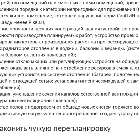
тройство помещений или смежных с ними помещений, при ко
вленном порядке к категории непригодных для проживания (
ется жилое помещение, которое в нарушение норм СанПИН не
ощадь менее 9 кв.м);
ние прочности несущих конструкций здания (устройство прое
ности производства планируемых работ; устройство проемов
ировании которых производился расчет на прогрессирующее
с радиаторов отопления в лоджии, балконы и веранды. (сис
м блоком от летних помещений);
вление отключающих или регулирующих устройств на общедо
жет оказывать влияние на потребление ресурсов в смежных
рующих устройств на системе отопления (батареи, полотенц
ей и отводящей сетью; установка гигиенических душей с зам
абжения);
ация, уменьшение сечения каналов естественной вентиляци
урации вентиляционных каналов);
ство полов с подогревом от общедомовых систем горячего во
ормативную нагрузку на теплопотребление, создает угрозу
законить чужую перепланировку