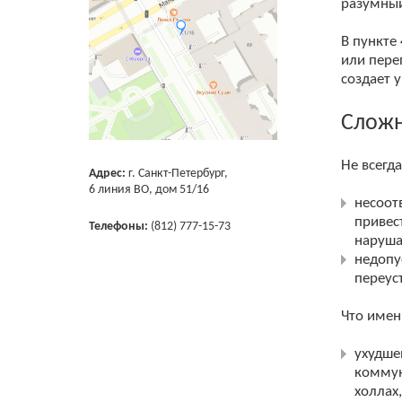
разумный
В пункте
или пере
создает 
Сложн
Не всегд
Адрес:
г. Санкт-Петербург,
6 линия ВО, дом 51/16
несоот
привес
Телефоны:
(812) 777-15-73
наруша
недопу
переус
Что имен
ухудше
коммун
холлах