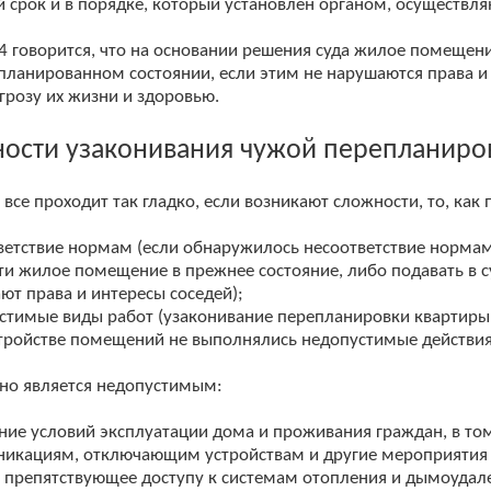
 срок и в порядке, который установлен органом, осуществл
 4 говорится, что на основании решения суда жилое помеще
планированном состоянии, если этим не нарушаются права и 
угрозу их жизни и здоровью.
ости узаконивания чужой перепланиро
а все проходит так гладко, если возникают сложности, то, ка
ветствие нормам (если обнаружилось несоответствие нормам 
ти жилое помещение в прежнее состояние, либо подавать в с
ют права и интересы соседей);
стимые виды работ (узаконивание перепланировки квартиры 
тройстве помещений не выполнялись недопустимые действия 
но является недопустимым:
ние условий эксплуатации дома и проживания граждан, в то
икациям, отключающим устройствам и другие мероприятия 
, препятствующее доступу к системам отопления и дымоудал