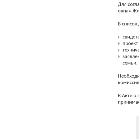
Для согл
окна» Жи
В список
свидет
проект
технич
заявле
семьи.
Необходи
комиссия
В Акте о
принимае